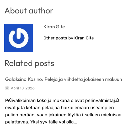
About author
Kiran Gite
Other posts by Kiran Gite
Related posts
Galaksino Kasino: Pelejä ja viihdettä jokaiseen makuun
April 18, 2026
Pelivalikoiman koko ja mukana olevat pelinvalmistajat
eivät jätä ketään pelaajaa haikailemaan useampien
pelien perään, vaan jokainen löytää itselleen mieluisaa
pelattavaa. Yksi syy tälle voi olla...