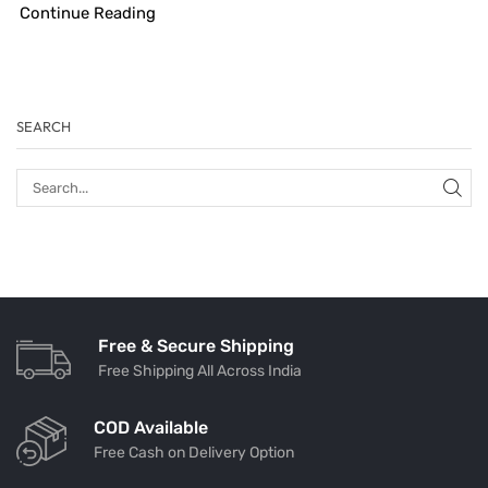
Continue Reading
SEARCH
Free & Secure Shipping
Free Shipping All Across India
COD Available
Free Cash on Delivery Option