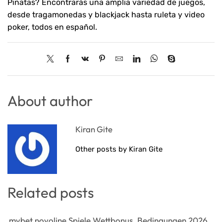
Pinatas? Encontrarás una amplia variedad de juegos,
desde tragamonedas y blackjack hasta ruleta y video
poker, todos en español.
About author
Kiran Gite
Other posts by Kiran Gite
Related posts
mybet novoline Spiele Wettbonus, Bedingungen 2026,