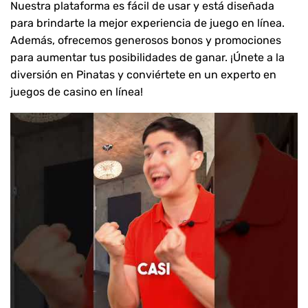
Nuestra plataforma es fácil de usar y está diseñada
para brindarte la mejor experiencia de juego en línea.
Además, ofrecemos generosos bonos y promociones
para aumentar tus posibilidades de ganar. ¡Únete a la
diversión en Pinatas y conviértete en un experto en
juegos de casino en línea!