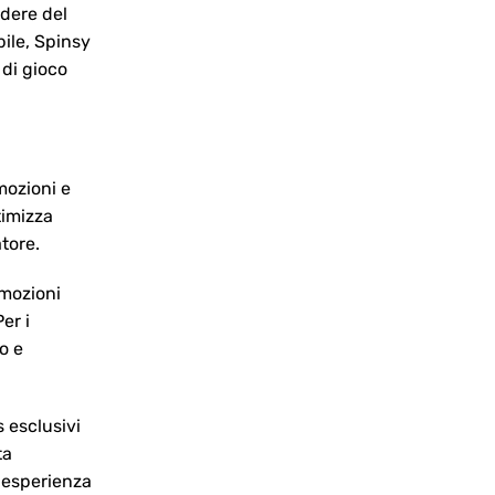
odere del
bile, Spinsy
 di gioco
mozioni e
timizza
tore.
omozioni
er i
o e
 esclusivi
ta
a esperienza