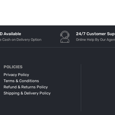
24/7 Customer Sup
D Available
Online Help By Our Agen
e Cash on Delivery Option
POLICIES
Privacy Policy
Terms & Conditions
Refund & Returns Policy
Shipping & Delivery Policy