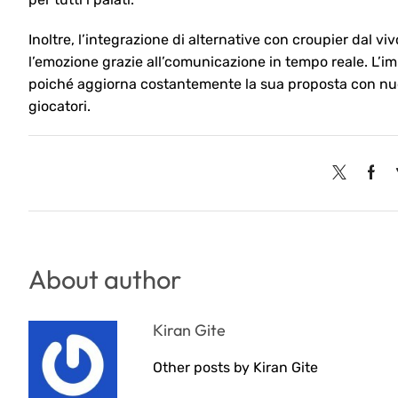
Inoltre, l’integrazione di alternative con croupier dal vi
l’emozione grazie all’comunicazione in tempo reale. L’im
poiché aggiorna costantemente la sua proposta con nuovi
giocatori.
About author
Kiran Gite
Other posts by Kiran Gite