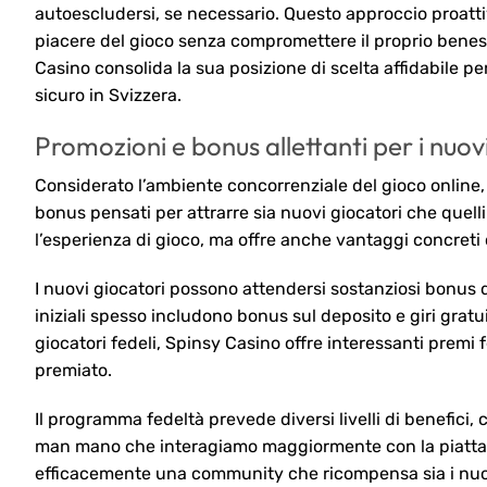
autoescludersi, se necessario. Questo approccio proatt
piacere del gioco senza compromettere il proprio beness
Casino consolida la sua posizione di scelta affidabile pe
sicuro in Svizzera.
Promozioni e bonus allettanti per i nuovi 
Considerato l’ambiente concorrenziale del gioco online, 
bonus pensati per attrarre sia nuovi giocatori che quelli
l’esperienza di gioco, ma offre anche vantaggi concreti
I nuovi giocatori possono attendersi sostanziosi bonus d
iniziali spesso includono bonus sul deposito e giri gratuiti
giocatori fedeli, Spinsy Casino offre interessanti prem
premiato.
Il programma fedeltà prevede diversi livelli di benefici,
man mano che interagiamo maggiormente con la piattafo
efficacemente una community che ricompensa sia i nuovi 