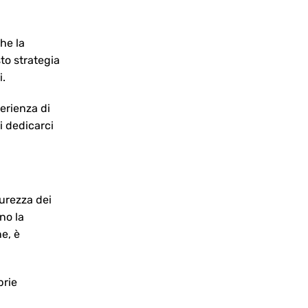
he la
to strategia
i.
erienza di
i dedicarci
urezza dei
no la
ne, è
prie