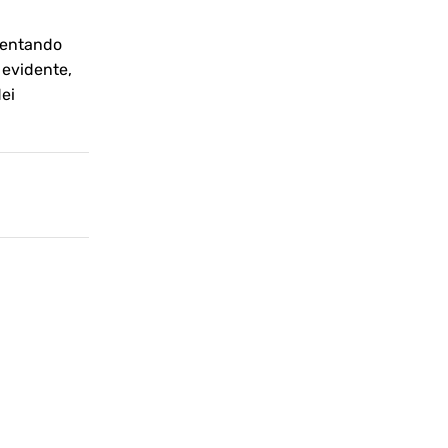
mentando
 evidente,
dei