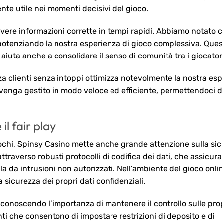
ente utile nei momenti decisivi del gioco.
icevere informazioni corrette in tempi rapidi. Abbiamo notato c
, potenziando la nostra esperienza di gioco complessiva. Ques
a aiuta anche a consolidare il senso di comunità tra i giocator
za clienti senza intoppi ottimizza notevolmente la nostra esp
venga gestito in modo veloce ed efficiente, permettendoci d
il fair play
ochi, Spinsy Casino mette anche grande attenzione sulla sic
ttraverso robusti protocolli di codifica dei dati, che assicura
ela da intrusioni non autorizzati. Nell’ambiente del gioco onli
a sicurezza dei propri dati confidenziali.
iconoscendo l’importanza di mantenere il controllo sulle pro
ti che consentono di impostare restrizioni di deposito e di