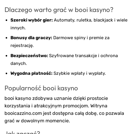
Dlaczego warto grać w booi kasyno?
Szeroki wybór gier:
Automaty, ruletka, blackjack i wiele
innych.
Bonusy dla graczy:
Darmowe spiny i premie za
rejestrację.
Bezpieczeństwo:
Szyfrowane transakcje i ochrona
danych.
Wygodna płatność:
Szybkie wpłaty i wypłaty.
Popularność booi kasyno
booi kasyno zdobywa uznanie dzięki prostocie
korzystania i atrakcyjnym promocjom. Witryna
booicazzino.com jest dostępna całą dobę, co pozwala
grać w dowolnym momencie.
Jak zacząć?