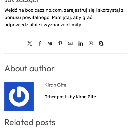
Wejdź na booicazzino.com, zarejestruj się i skorzystaj z
bonusu powitalnego. Pamiętaj, aby grać
odpowiedzialnie i wyznaczać limity.
About author
Kiran Gite
Other posts by Kiran Gite
Related posts