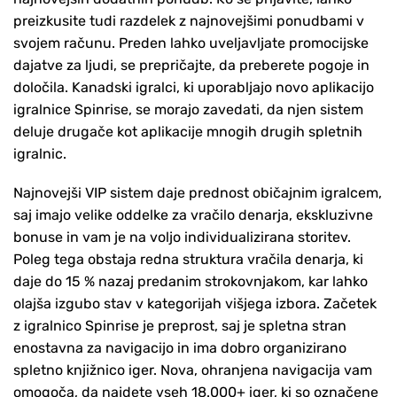
preizkusite tudi razdelek z najnovejšimi ponudbami v
svojem računu. Preden lahko uveljavljate promocijske
dajatve za ljudi, se prepričajte, da preberete pogoje in
določila. Kanadski igralci, ki uporabljajo novo aplikacijo
igralnice Spinrise, se morajo zavedati, da njen sistem
deluje drugače kot aplikacije mnogih drugih spletnih
igralnic.
Najnovejši VIP sistem daje prednost običajnim igralcem,
saj imajo velike oddelke za vračilo denarja, ekskluzivne
bonuse in vam je na voljo individualizirana storitev.
Poleg tega obstaja redna struktura vračila denarja, ki
daje do 15 % nazaj predanim strokovnjakom, kar lahko
olajša izgubo stav v kategorijah višjega izbora. Začetek
z igralnico Spinrise je preprost, saj je spletna stran
enostavna za navigacijo in ima dobro organizirano
spletno knjižnico iger. Nova, ohranjena navigacija vam
omogoča, da najdete vseh 18.000+ iger, ki so označene