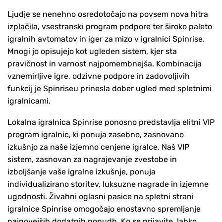
Ljudje se nenehno osredotočajo na povsem nova hitra
izplačila, vsestranski program podpore ter široko paleto
igralnih avtomatov in iger za mizo v igralnici Spinrise.
Mnogi jo opisujejo kot ugleden sistem, kjer sta
pravičnost in varnost najpomembnejša. Kombinacija
vznemirljive igre, odzivne podpore in zadovoljivih
funkcij je Spinriseu prinesla dober ugled med spletnimi
igralnicami.
Lokalna igralnica Spinrise ponosno predstavlja elitni VIP
program igralnic, ki ponuja zasebno, zasnovano
izkušnjo za naše izjemno cenjene igralce. Naš VIP
sistem, zasnovan za nagrajevanje zvestobe in
izboljšanje vaše igralne izkušnje, ponuja
individualizirano storitev, luksuzne nagrade in izjemne
ugodnosti. Živahni oglasni pasice na spletni strani
igralnice Spinrise omogočajo enostavno spremljanje
najnovejših dodatnih ponudb. Ko se prijavite, lahko