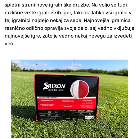
spletni strani nove igralniške družbe. Na voljo so tudi
različne vrste igralniških iger, tako da lahko vsi igralci v
tej igralnici najdejo nekaj za sebe. Najnovejša igralnica
resnično odlično opravlja svoje delo, saj vedno vključuje
najnovejše igre, zato je vedno nekaj novega za izvedeti
več.