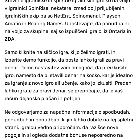
Številne igralniške in spletne igralniške igre so na voljo
v igralnici SpinRise, nekatere izmed bolj priljubljenih
igralniških ekip pa so NetEnt, Spinomenal, Playson,
Amatic in Roaring Games. Upoštevajte, da ponudba ni
na voljo za skupine, saj so izpuščeni igralci iz Ontaria in
ZDA.
Samo kliknite na sličico igre, ki jo želimo igrati, in
izberite demo funkcijo, da boste lahko igrali za pravi
denar. Demo nastavitev vam omogoča, da preizkusite
igro, namesto da bi stavili denar na kocko, kar je idealno
za igranje z novo igro ali učenje, kako jo izkusiti. Preden
lahko igrate za pravi denar, se prepričajte, da je vaš
račun dejansko plačan in potrjen.
Ne odgovarjamo za napačne informacije o spodbudah,
ponudbah in ponudbah, ki jih lahko dobite na tej spletni
strani. Igralcu vedno priporočam, da razišče nove
pogoje in si ogleda dodatne bonuse neposredno na