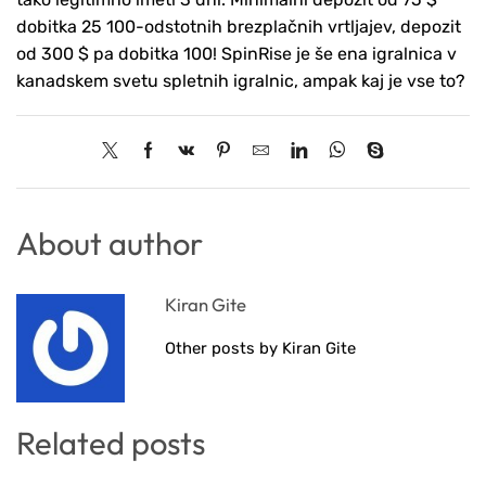
dobitka 25 100-odstotnih brezplačnih vrtljajev, depozit
od 300 $ pa dobitka 100! SpinRise je še ena igralnica v
kanadskem svetu spletnih igralnic, ampak kaj je vse to?
About author
Kiran Gite
Other posts by Kiran Gite
Related posts