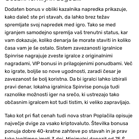
Dodaten bonus v obliki kazalnika napredka prikazuje,
kako daleč ste pri stavah, da lahko brez težav
spremljate svoj napredek med igro. Tako se med
igranjem samodejno spremlja vaš trenutni status, kar
vam dokazuje, koliko denarja še morate staviti in koliko
časa vam je še ostalo. Sistem zavezanosti igralnice
Spinrise nagrajuje zveste igralce z originalnimi
nagradami, VIP bonusi in prilagojenimi ponudbami. Več
ko igrate, boljše so nove ugodnosti, zaradi česar je
zavezanost še bolj koristna. Da bi igralci lahko izbirali
pravi denar, lokalna igralnica Spinrise ponuja tudi
raznolike možnosti iger na srečo, ki ustrezajo tako
občasnim igralcem kot tudi tistim, ki veliko zapravljajo.
Tako kot pri fiat cenah tudi nova stran Poplačila opisuje
največje dvige za vsako kriptovaluto. Številka bonusa
ponuja dobre 40-kratne zahteve po stavah in je prav
tako legitimno imeti 3 dni. Minimalni depozit od 75 $