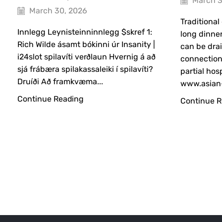
March 3
March 30, 2026
Traditional
Innlegg Leynisteinninnlegg $skref 1:
long dinner
Rich Wilde ásamt bókinni úr Insanity |
can be dra
i24slot spilavíti verðlaun Hvernig á að
connection.
sjá frábæra spilakassaleiki í spilavíti?
partial hos
Druíði Að framkvæma...
www.asian-
Continue Reading
Continue R