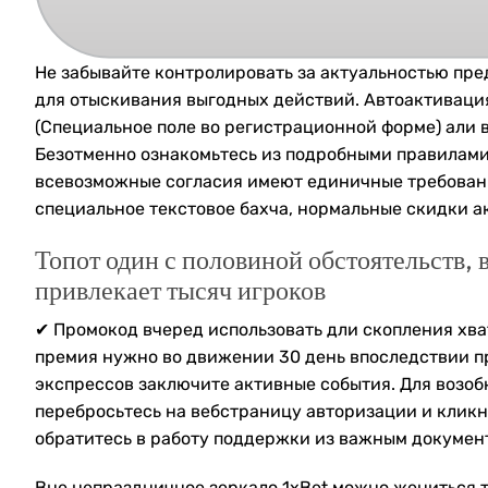
Не забывайте контролировать за актуальностью пр
для отыскивания выгодных действий. Автоактиваци
(Специальное поле во регистрационной форме) али 
Безотменно ознакомьтесь из подробными правилами
всевозможные согласия имеют единичные требовани
специальное текстовое бахча, нормальные скидки 
Топот один с половиной обстоятельств, 
привлекает тысяч игроков
✔ Промокод вчеред использовать дли скопления хва
премия нужно во движении 30 день впоследствии п
экспрессов заключите активные события. Для возоб
перебросьтесь на вебстраницу авторизации и кликн
обратитесь в работу поддержки из важным докуме
Вне непраздничное зеркало 1xBet можно жениться т