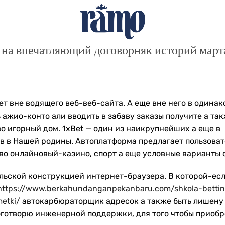
на впечатляющий договорняк историй март
т вне водящего веб-веб-сайта. А еще вне него в одинак
 ажио-конто али вводить в забаву заказы получите а та
во игорный дом. 1xBet — один из наикрупнейших а еще в
в в Нашей родины.
Автоплатформа предлагает пользова
 во онлайновый-казино, спорт а еще условные варианты 
льской конструкцией интернет-браузера. В которой-есл
https://www.berkahundanganpekanbaru.com/shkola-betti
etki/
автокарбюраторщик адресок а также быть лишену
готворю инженерной поддержки, для того чтобы приобр