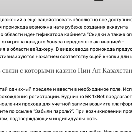
едложений а еще задействовать абсолютно все доступны
я промокода возможна нате рубеже создания аккаунта
во области идентификатора кабинета “Скидки а также оп
 отыгрыша каждого бонуса передом его активацией –
я в области вейджеру. В видах ввода промокода преду
активизируются нажатием соответствующей кнопки дли и
в связи с которыми казино Пин Ап Казахста
тай одних-ый пределе и ввести в необходимое поле. Исп
рохождения регистрации. Буднично БК 1xBet предлагает
новления прохода для учетной записи возьмите платфор
ите по ссылке “Забыли пароль?”. При возникновении пр
нтом, подтверждающим индивидуальность.
очно эге же, тоже возьмите основном сайте. Новые юзе