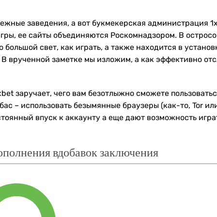
ежные заведения, а вот букмекерская администрация 1
игры, ее сайты объединяются Роскомнадзором. В острос
 большой свет, как играть, а также находится в установ
 В врученной заметке мы изложим, а как эффективно от
bet заручает, чего вам безотлыжно сможете пользовать
ас – использовать безымянные браузеры (как-то, Tor или
тоянный впуск к аккаунту а еще дают возможность игра
пополнения вдобавок заключения