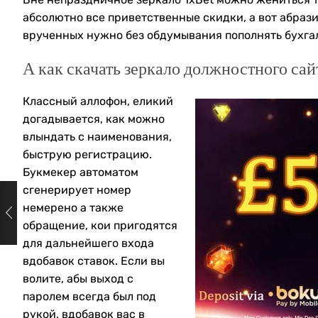
абсолютно все приветственные скидки, а вот абрази
врученных нужно без обдумывания пополнять бухгал
А как скачать зеркало должностного сай
Классный аллофон, еликий
догадывается, как можно
влындать с наименования,
быструю регистрацию.
Букмекер автоматом
сгенерирует номер
немерено а также
обращение, кои пригодятся
для дальнейшего входа
вдобавок ставок. Если вы
волите, абы выход с
паролем всегда был под
рукой, вдобавок вас в