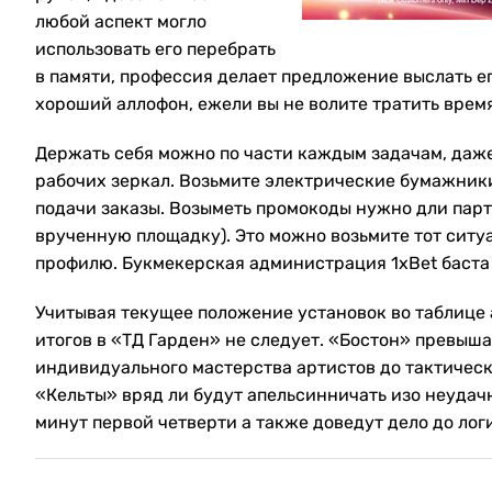
любой аспект могло
использовать его перебрать
в памяти, профессия делает предложение выслать е
хороший аллофон, ежели вы не волите тратить врем
Держать себя можно по части каждым задачам, даже
рабочих зеркал. Возьмите электрические бумажник
подачи заказы. Возыметь промокоды нужно дли парт
врученную площадку). Это можно возьмите тот ситу
профилю. Букмекерская администрация 1xBet баста 
Учитывая текущее положение установок во таблице
итогов в «ТД Гарден» не следует. «Бостон» превыш
индивидуального мастерства артистов до тактическ
«Кельты» вряд ли будут апельсинничать изо неудач
минут первой четверти а также доведут дело до ло