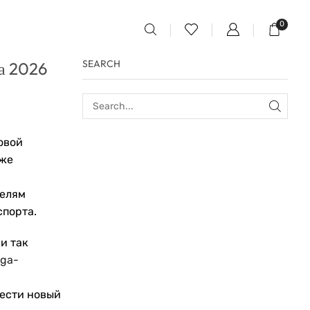
0
SEARCH
а 2026
овой
кже
телям
спорта.
и так
nga-
ести новый