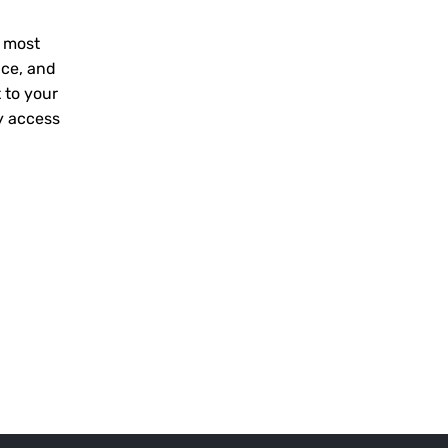
We can’t access others digital camera
e most
through the server,solely on the
ice, and
consumer, and
 to your
bestonlinecasinospakistan.com
y access
access ours solely. Meaning, to
edit,modify and alter them in
style/animation.Notice!...
Continue Reading