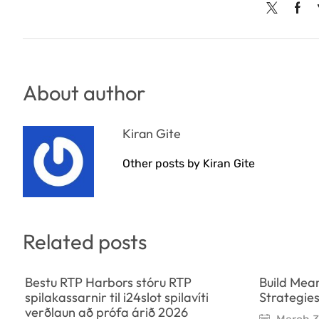
About author
Kiran Gite
Other posts by Kiran Gite
Related posts
Bestu RTP Harbors stóru RTP
Build Mean
spilakassarnir til i24slot spilavíti
Strategie
verðlaun að prófa árið 2026