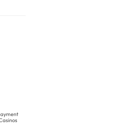
 Payment
Free Slots & Online Social Casino
 Casinos
March 30, 2026