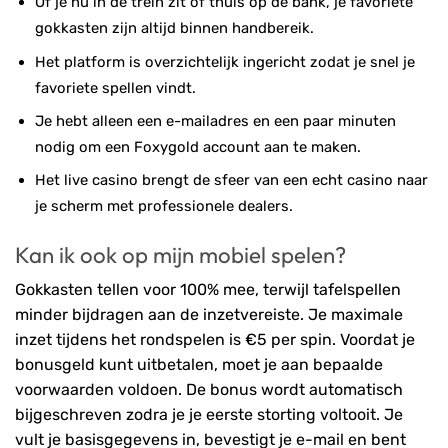
Of je nu in de trein zit of thuis op de bank, je favoriete
gokkasten zijn altijd binnen handbereik.
Het platform is overzichtelijk ingericht zodat je snel je
favoriete spellen vindt.
Je hebt alleen een e-mailadres en een paar minuten
nodig om een Foxygold account aan te maken.
Het live casino brengt de sfeer van een echt casino naar
je scherm met professionele dealers.
Kan ik ook op mijn mobiel spelen?
Gokkasten tellen voor 100% mee, terwijl tafelspellen
minder bijdragen aan de inzetvereiste. Je maximale
inzet tijdens het rondspelen is €5 per spin. Voordat je
bonusgeld kunt uitbetalen, moet je aan bepaalde
voorwaarden voldoen. De bonus wordt automatisch
bijgeschreven zodra je je eerste storting voltooit. Je
vult je basisgegevens in, bevestigt je e-mail en bent