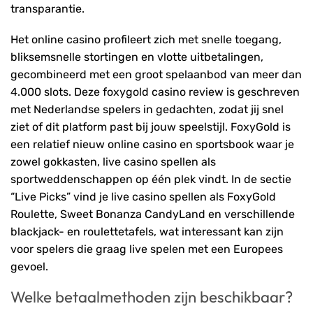
transparantie.
Het online casino profileert zich met snelle toegang,
bliksemsnelle stortingen en vlotte uitbetalingen,
gecombineerd met een groot spelaanbod van meer dan
4.000 slots. Deze foxygold casino review is geschreven
met Nederlandse spelers in gedachten, zodat jij snel
ziet of dit platform past bij jouw speelstijl. FoxyGold is
een relatief nieuw online casino en sportsbook waar je
zowel gokkasten, live casino spellen als
sportweddenschappen op één plek vindt. In de sectie
“Live Picks” vind je live casino spellen als FoxyGold
Roulette, Sweet Bonanza CandyLand en verschillende
blackjack- en roulettetafels, wat interessant kan zijn
voor spelers die graag live spelen met een Europees
gevoel.
Welke betaalmethoden zijn beschikbaar?