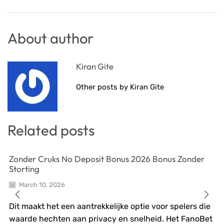
About author
Kiran Gite
Other posts by Kiran Gite
Related posts
Zonder Cruks No Deposit Bonus 2026 Bonus Zonder
Storting
March 10, 2026
Dit maakt het een aantrekkelijke optie voor spelers die
waarde hechten aan privacy en snelheid. Het FanoBet