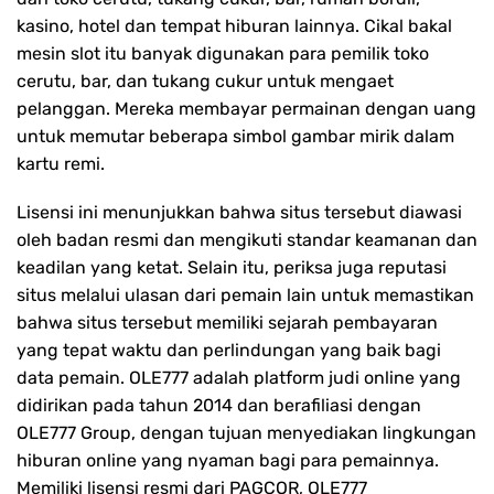
kasino, hotel dan tempat hiburan lainnya. Cikal bakal
mesin slot itu banyak digunakan para pemilik toko
cerutu, bar, dan tukang cukur untuk mengaet
pelanggan. Mereka membayar permainan dengan uang
untuk memutar beberapa simbol gambar mirik dalam
kartu remi.
Lisensi ini menunjukkan bahwa situs tersebut diawasi
oleh badan resmi dan mengikuti standar keamanan dan
keadilan yang ketat. Selain itu, periksa juga reputasi
situs melalui ulasan dari pemain lain untuk memastikan
bahwa situs tersebut memiliki sejarah pembayaran
yang tepat waktu dan perlindungan yang baik bagi
data pemain. OLE777 adalah platform judi online yang
didirikan pada tahun 2014 dan berafiliasi dengan
OLE777 Group, dengan tujuan menyediakan lingkungan
hiburan online yang nyaman bagi para pemainnya.
Memiliki lisensi resmi dari PAGCOR, OLE777