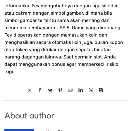
Informatika. Fey mengubahnya dengan tiga silinder
atau cakram dengan simbol gambar, di mana bila
simbol gambar tertentu sama akan menang dan
menerima pembayaran US$ 5. Game yang dirancang
Fey dioperasikan dengan memasukan koin dan
menghasilkan secara otomatis koin juga, bukan kupon
atau token yang ditukar dengan segelas bir atau
barang dagangan lainnya. Saat bermain slot, Anda
dapat menggunakan bonus agar memperkecil risiko
rugi.
About author