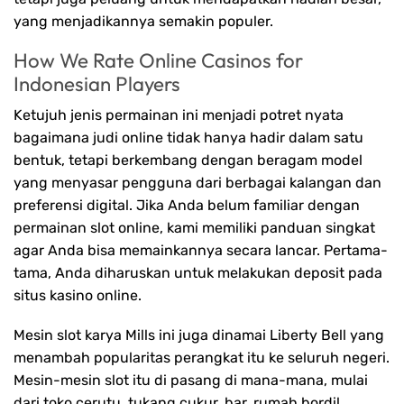
yang menjadikannya semakin populer.
How We Rate Online Casinos for
Indonesian Players
Ketujuh jenis permainan ini menjadi potret nyata
bagaimana judi online tidak hanya hadir dalam satu
bentuk, tetapi berkembang dengan beragam model
yang menyasar pengguna dari berbagai kalangan dan
preferensi digital. Jika Anda belum familiar dengan
permainan slot online, kami memiliki panduan singkat
agar Anda bisa memainkannya secara lancar. Pertama-
tama, Anda diharuskan untuk melakukan deposit pada
situs kasino online.
Mesin slot karya Mills ini juga dinamai Liberty Bell yang
menambah popularitas perangkat itu ke seluruh negeri.
Mesin-mesin slot itu di pasang di mana-mana, mulai
dari toko cerutu, tukang cukur, bar, rumah bordil,