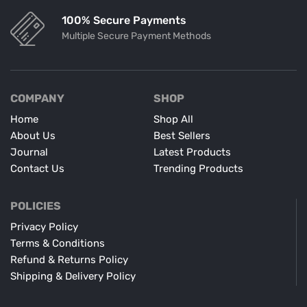
100% Secure Payments
Multiple Secure Payment Methods
COMPANY
SHOP
Home
Shop All
About Us
Best Sellers
Journal
Latest Products
Contact Us
Trending Products
POLICIES
Privacy Policy
Terms & Conditions
Refund & Returns Policy
Shipping & Delivery Policy