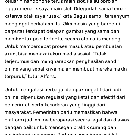
keluarin handphone terus main slot, kalau obrolan
nggak menarik saya main slot. Ditegurlah sama teman,
katanya otak saya rusak,” kata Bagus sambil tersenyum
mengingat perkataan itu. Jika mesin yang berhenti
berputar terdapat delapan gambar yang sama dan
membentuk pola tertentu, secara otomatis menang.
Untuk mempercepat proses masuk atau pembuatan
akun, bisa memakai akun media sosial. “Tidak
terjerumus dan mengharapkan penghasilan sendiri
online yang sebaliknya malah membuat mereka makin
terpuruk,” tutur Alfons.
Untuk mengatasi berbagai dampak negatif dari judi
online, diperlukan regulasi yang ketat dan efektif dari
pemerintah serta kesadaran yang tinggi dari
masyarakat. Pemerintah perlu memastikan bahwa
platform judi online beroperasi secara legal dan diawasi
dengan baik untuk mencegah praktik curang dan
melindungi konsumen. Pertama, meminum sedikit