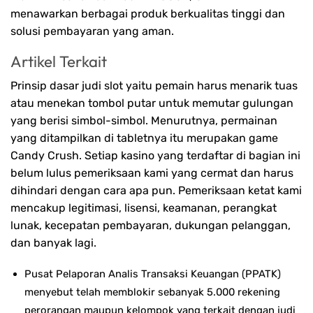
menawarkan berbagai produk berkualitas tinggi dan
solusi pembayaran yang aman.
Artikel Terkait
Prinsip dasar judi slot yaitu pemain harus menarik tuas
atau menekan tombol putar untuk memutar gulungan
yang berisi simbol-simbol. Menurutnya, permainan
yang ditampilkan di tabletnya itu merupakan game
Candy Crush. Setiap kasino yang terdaftar di bagian ini
belum lulus pemeriksaan kami yang cermat dan harus
dihindari dengan cara apa pun. Pemeriksaan ketat kami
mencakup legitimasi, lisensi, keamanan, perangkat
lunak, kecepatan pembayaran, dukungan pelanggan,
dan banyak lagi.
Pusat Pelaporan Analis Transaksi Keuangan (PPATK)
menyebut telah memblokir sebanyak 5.000 rekening
perorangan maupun kelompok yang terkait dengan judi