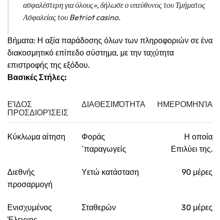
ασφαλέστερη για όλους», δήλωσε ο υπεύθυνος του Τμήματος
Ασφαλείας του Betriot casino.
Βήματα: Η αξία παράδοσης όλων των πληροφοριών σε ένα
διακοσμητικό επίπεδο σύστημα, με την ταχύτητα
επιστροφής της εξόδου.
Βασικές Στήλες:
ΕΊΔΟΣ
ΔΙΑΘΕΣΙΜΌΤΗΤΑ
ΗΜΕΡΟΜΗΝΊΑ
ΠΡΟΣΔΙΟΡΊΣΕΙΣ
Κύκλωμα αίτηση
Φοράς
Η οποία
᾿παραγωγείς
Επιλύει της.
Διεθνής
Υετώ κατάσταση
90 μέρες
προσαρμογή
Ενισχυμένος
Σταθερών
30 μέρες
Έλεγχος