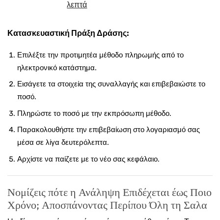
λεπτά
Κατασκευαστική Πράξη Δράσης:
Επιλέξτε την προτιμητέα μέθοδο πληρωμής από το
ηλεκτρονικό κατάστημα.
Εισάγετε τα στοιχεία της συναλλαγής και επιβεβαιώστε το
ποσό.
Πληρώστε το ποσό με την εκπρόσωπη μέθοδο.
Παρακολουθήστε την επιβεβαίωση στο λογαριασμό σας
μέσα σε λίγα δευτερόλεπτα.
Αρχίστε να παίζετε με το νέο σας κεφάλαιο.
Νομίζεις πότε η Ανάληψη Επιδέχεται έως Ποιο
Χρόνο; Αποσπάνοντας Περίπου Όλη τη Σαλα