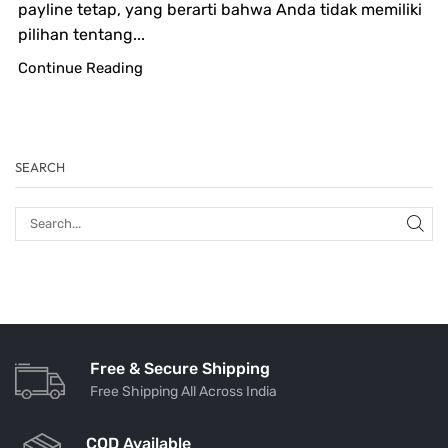
payline tetap, yang berarti bahwa Anda tidak memiliki
pilihan tentang...
Continue Reading
SEARCH
Free & Secure Shipping
Free Shipping All Across India
COD Available