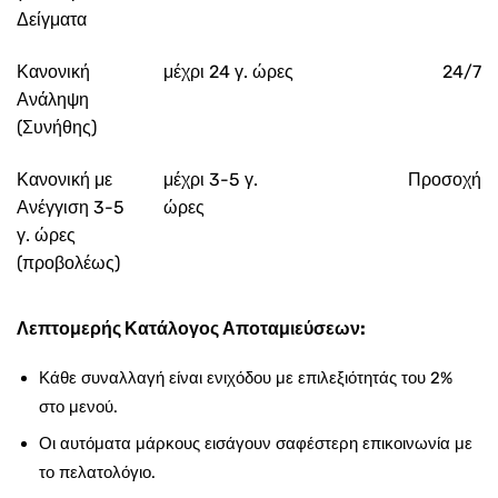
Δείγματα
Κανονική
μέχρι 24 γ. ώρες
24/7
Ανάληψη
(Συνήθης)
Κανονική με
μέχρι 3-5 γ.
Προσοχή
Ανέγγιση 3-5
ώρες
γ. ώρες
(προβολέως)
Λεπτομερής Κατάλογος Αποταμιεύσεων:
Κάθε συναλλαγή είναι ενιχόδου με επιλεξιότητάς του 2%
στο μενού.
Οι αυτόματα μάρκους εισάγουν σαφέστερη επικοινωνία με
το πελατολόγιο.