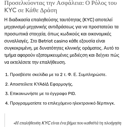
Προσελκύοντας την Ασφάλεια: Ο Ρόλος του
KYC σε Κάθε Δράση
Η διαδικασία επαληθεύσης ταυτότητας (KYC) αποτελεί
μηχανισμό μηχανικής αντιδράσεως για να προστατεύει τα
προσωπικά στοιχεία, όπως κωδικούς και οικονομικές
συναλλαγές. Στο Betriot casino κάθε εξουσία είναι
συγκεκριμένη, με δυνατότητες κλινικής οράματος. Αυτό το
τμήμα αφορούν εξατομικευμένες μεδιέςση και δείχνει πώς
να εκτελέσετε την επαλήθευση.
Προσβέστε σκελίδια με τα 2 τ. Φ. Ε. Συμπληρώστε.
Αποστείλετε ΚΥΑ6ΙΔ Εφαρμογής.
Επικοινωνήστε με το έγγραφο PID.
Προγραμματίστε το επιλεχόμενο ηλεκτρονικό δέρπινγκ.
«Η επαλήθευση KYC είναι ένα βήμα που καθιστά τη πλοήγηση