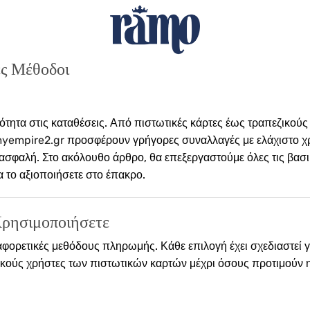
ς Μέθοδοι
πλότητα στις καταθέσεις. Από πιστωτικές κάρτες έως τραπεζικούς
yempire2.gr
προσφέρουν γρήγορες συναλλαγές με ελάχιστο χ
 ασφαλή. Στο ακόλουθο άρθρο, θα επεξεργαστούμε όλες τις βασι
 το αξιοποιήσετε στο έπακρο.
Χρησιμοποιήσετε
φορετικές μεθόδους πληρωμής. Κάθε επιλογή έχει σχεδιαστεί γ
ακούς χρήστες των πιστωτικών καρτών μέχρι όσους προτιμούν 