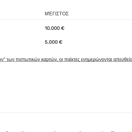
ΜΈΓΙΣΤΟΣ
10,000 €
5,000 €
ν” των πιστωτικών καρτών, οι παίκτες ενημερώνονται απευθεία