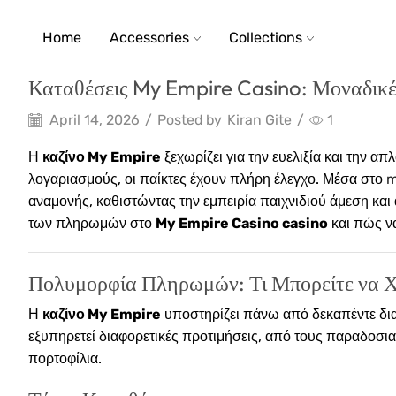
Home
Accessories
Collections
Καταθέσεις My Empire Casino: Μοναδικέ
April 14, 2026
/
Posted by
Kiran Gite
/
1
Η
καζίνο My Empire
ξεχωρίζει για την ευελιξία και την α
λογαριασμούς, οι παίκτες έχουν πλήρη έλεγχο. Μέσα στο
m
αναμονής, καθιστώντας την εμπειρία παιχνιδιού άμεση και
των πληρωμών στο
My Empire Casino casino
και πώς να
Πολυμορφία Πληρωμών: Τι Μπορείτε να 
Η
καζίνο My Empire
υποστηρίζει πάνω από δεκαπέντε δια
εξυπηρετεί διαφορετικές προτιμήσεις, από τους παραδοσι
πορτοφίλια.