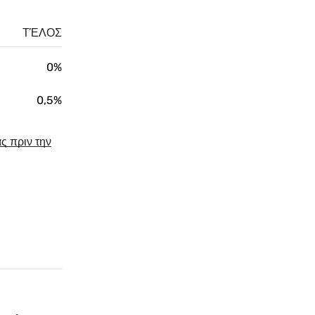
ΤΈΛΟΣ
0%
0,5%
ς πριν την