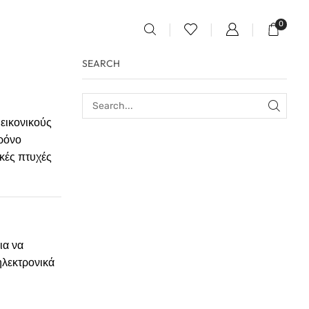
0
SEARCH
 εικονικούς
ρόνο
κές πτυχές
ια να
ηλεκτρονικά