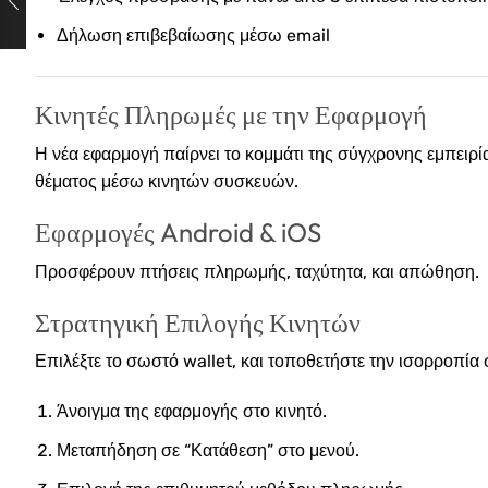
Δήλωση επιβεβαίωσης μέσω email
Κινητές Πληρωμές με την Εφαρμογή
Η νέα εφαρμογή παίρνει το κομμάτι της σύγχρονης εμπειρί
θέματος μέσω κινητών συσκευών.
Εφαρμογές Android & iOS
Προσφέρουν πτήσεις πληρωμής, ταχύτητα, και απώθηση.
Στρατηγική Επιλογής Κινητών
Επιλέξτε το σωστό wallet, και τοποθετήστε την ισορροπία 
Άνοιγμα της εφαρμογής στο κινητό.
Μεταπήδηση σε “Κατάθεση” στο μενού.