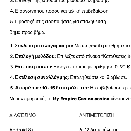
Επιλογή της επιθυμητού μεθόδου πληρωμής.
Εισαγωγή του ποσού και τελική επιβεβαίωση.
Προσοχή στις ειδοποιήσεις για επαλήθευση.
Βήμα προς βήμα:
Σύνδεση στο λογαριασμό:
Μέσω email ή αριθμητικού
Επιλογή μεθόδου:
Επιλέξτε από πίνακα “Καταθέσεις 
Θέσπιση ποσού:
Εισάγετε το τιμή με αρίθμηση 0-90 €
Εκτέλεση συναλλάγμης:
Επαληθεύστε και διαβίωσε.
Απομένουν 10-15 δευτερόλεπτα:
Η επιβεβαίωση εμφα
Με την εφαρμογή, το
My Empire Casino casino
γίνεται vi
ΔΙΑΘΈΣΙΜΟ
ΑΝΤΙΜΕΤΏΠΙΣΗ
Android 8+
6–12 δευτερόλεπτα