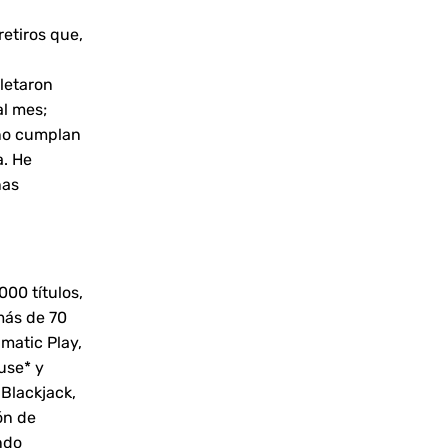
etiros que,
pletaron
al mes;
 no cumplan
a. He
nas
00 títulos,
más de 70
matic Play,
use* y
Blackjack,
ón de
ndo