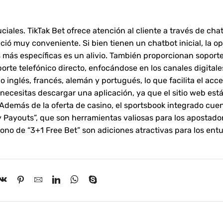
uciales. TikTak Bet ofrece atención al cliente a través de chat
eció muy conveniente. Si bien tienen un chatbot inicial, la o
más específicas es un alivio. También proporcionan soporte
rte telefónico directo, enfocándose en los canales digitale
 inglés, francés, alemán y portugués, lo que facilita el acc
 necesitas descargar una aplicación, ya que el sitio web est
demás de la oferta de casino, el sportsbook integrado cue
y Payouts”, que son herramientas valiosas para los apostado
ono de “3+1 Free Bet” son adiciones atractivas para los ent