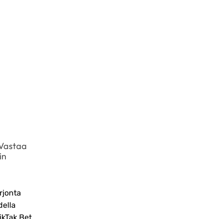
 Vastaa
TikTak Bet Casino Anuncia Novas
in
Slots com RTP Aumentado
April 13, 2026
rjonta
TikTak Bet Casino Anuncia Novas Slots
ella
com RTP Aumentado O cenário dos
ikTak Bet
casinos online está em constante