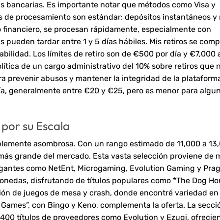
s bancarias. Es importante notar que métodos como Visa y
os de procesamiento son estándar: depósitos instantáneos y r
o financiero, se procesan rápidamente, especialmente con
 pueden tardar entre 1 y 5 días hábiles. Mis retiros se com
abilidad. Los límites de retiro son de €500 por día y €7,000 
olítica de un cargo administrativo del 10% sobre retiros que
ra prevenir abusos y mantener la integridad de la plataform
ía, generalmente entre €20 y €25, pero es menor para algu
por su Escala
plemente asombrosa. Con un rango estimado de 11,000 a 13,0
 más grande del mercado. Esta vasta selección proviene de 
igantes como NetEnt, Microgaming, Evolution Gaming y Prag
onedas, disfrutando de títulos populares como *The Dog Ho
ión de juegos de mesa y crash, donde encontré variedad en 
y Games”, con Bingo y Keno, complementa la oferta. La secci
 400 títulos de proveedores como Evolution y Ezugi, ofrecie