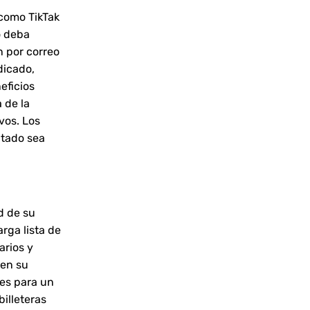
 como TikTak
o deba
n por correo
dicado,
eficios
 de la
vos. Los
itado sea
d de su
rga lista de
arios y
 en su
nes para un
illeteras