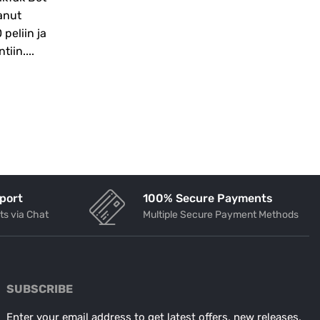
anut
evolução, e o TikTak Bet Casino,
 peliin ja
lançado em...
iin....
Continue Reading
port
100% Secure Payments
ts via Chat
Multiple Secure Payment Methods
SUBSCRIBE
Enter your email address to get latest offers, new releases,