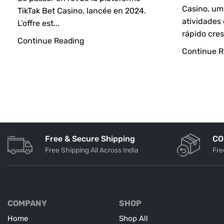
Casino, um
TikTak Bet Casino, lancée en 2024.
atividades
L’offre est...
rápido cres
Continue Reading
Continue R
Free & Secure Shipping
CO
Free Shipping All Across India
Fre
COMPANY
SHOP
Home
Shop All