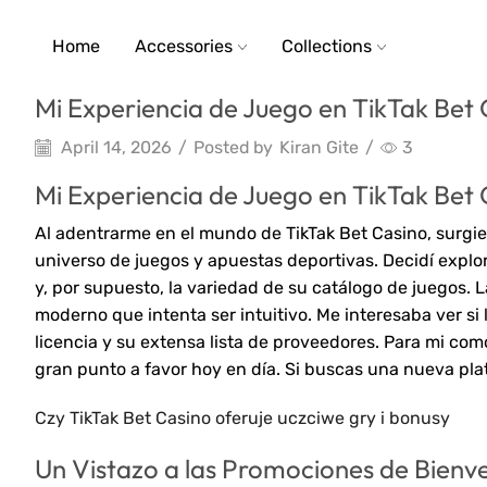
Home
Accessories
Collections
Mi Experiencia de Juego en TikTak Bet
April 14, 2026
/
Posted by
Kiran Gite
/
3
Mi Experiencia de Juego en TikTak Bet
Al adentrarme en el mundo de TikTak Bet Casino, surgi
universo de juegos y apuestas deportivas. Decidí expl
y, por supuesto, la variedad de su catálogo de juegos. 
moderno que intenta ser intuitivo. Me interesaba ver s
licencia y su extensa lista de proveedores. Para mi como
gran punto a favor hoy en día. Si buscas una nueva pla
Czy TikTak Bet Casino oferuje uczciwe gry i bonusy
Un Vistazo a las Promociones de Bienve