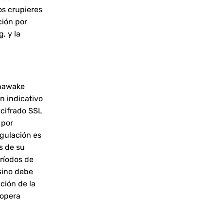
os crupieres
ción por
, y la
hnawake
n indicativo
 cifrado SSL
 por
egulación es
s de su
eríodos de
sino debe
ción de la
 opera