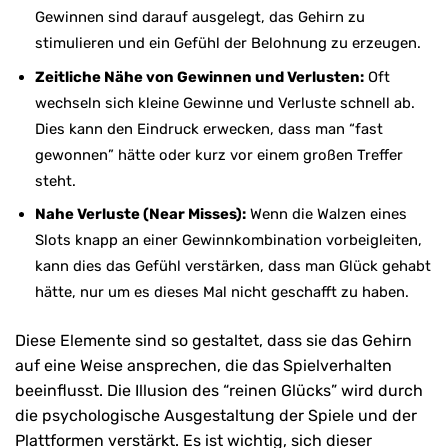
Gewinnen sind darauf ausgelegt, das Gehirn zu
stimulieren und ein Gefühl der Belohnung zu erzeugen.
Zeitliche Nähe von Gewinnen und Verlusten:
Oft
wechseln sich kleine Gewinne und Verluste schnell ab.
Dies kann den Eindruck erwecken, dass man “fast
gewonnen” hätte oder kurz vor einem großen Treffer
steht.
Nahe Verluste (Near Misses):
Wenn die Walzen eines
Slots knapp an einer Gewinnkombination vorbeigleiten,
kann dies das Gefühl verstärken, dass man Glück gehabt
hätte, nur um es dieses Mal nicht geschafft zu haben.
Diese Elemente sind so gestaltet, dass sie das Gehirn
auf eine Weise ansprechen, die das Spielverhalten
beeinflusst. Die Illusion des “reinen Glücks” wird durch
die psychologische Ausgestaltung der Spiele und der
Plattformen verstärkt. Es ist wichtig, sich dieser