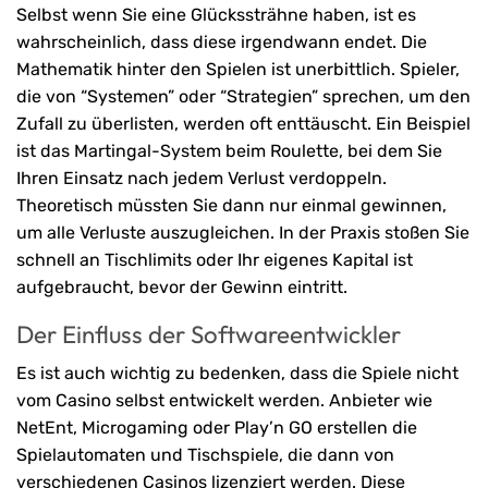
Selbst wenn Sie eine Glückssträhne haben, ist es
wahrscheinlich, dass diese irgendwann endet. Die
Mathematik hinter den Spielen ist unerbittlich. Spieler,
die von “Systemen” oder “Strategien” sprechen, um den
Zufall zu überlisten, werden oft enttäuscht. Ein Beispiel
ist das Martingal-System beim Roulette, bei dem Sie
Ihren Einsatz nach jedem Verlust verdoppeln.
Theoretisch müssten Sie dann nur einmal gewinnen,
um alle Verluste auszugleichen. In der Praxis stoßen Sie
schnell an Tischlimits oder Ihr eigenes Kapital ist
aufgebraucht, bevor der Gewinn eintritt.
Der Einfluss der Softwareentwickler
Es ist auch wichtig zu bedenken, dass die Spiele nicht
vom Casino selbst entwickelt werden. Anbieter wie
NetEnt, Microgaming oder Play’n GO erstellen die
Spielautomaten und Tischspiele, die dann von
verschiedenen Casinos lizenziert werden. Diese