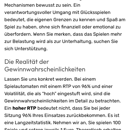
Mechanismen bewusst zu sein. Ein
verantwortungsvoller Umgang mit Glücksspielen
bedeutet, die eigenen Grenzen zu kennen und Spaß am
Spiel zu haben, ohne sich finanziell oder emotional zu
überfordern. Wenn Sie merken, dass das Spielen mehr
zur Belastung wird als zur Unterhaltung, suchen Sie
sich Unterstützung.
Die Realität der
Gewinnwahrscheinlichkeiten
Lassen Sie uns konkret werden. Bei einem
Spielautomaten mit einem RTP von 96% und einer
Volatilität, die als “hoch” eingestuft wird, sind die
Gewinnwahrscheinlichkeiten im Detail zu betrachten.
Ein
hoher RTP
bedeutet nicht, dass Sie bei jeder
Sitzung 96% Ihres Einsatzes zurückbekommen. Es ist
eine Langzeitstatistik. Nehmen wir an, Sie spielen 100
Spiele und setzen jeweils 1 Euro. Theoretisch erhalten