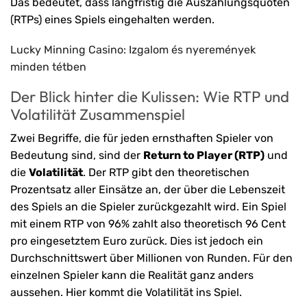
Das bedeutet, dass langfristig die Auszahlungsquoten
(RTPs) eines Spiels eingehalten werden.
Lucky Minning Casino: Izgalom és nyeremények
minden tétben
Der Blick hinter die Kulissen: Wie RTP und
Volatilität Zusammenspiel
Zwei Begriffe, die für jeden ernsthaften Spieler von
Bedeutung sind, sind der
Return to Player (RTP)
und
die
Volatilität
. Der RTP gibt den theoretischen
Prozentsatz aller Einsätze an, der über die Lebenszeit
des Spiels an die Spieler zurückgezahlt wird. Ein Spiel
mit einem RTP von 96% zahlt also theoretisch 96 Cent
pro eingesetztem Euro zurück. Dies ist jedoch ein
Durchschnittswert über Millionen von Runden. Für den
einzelnen Spieler kann die Realität ganz anders
aussehen. Hier kommt die Volatilität ins Spiel.