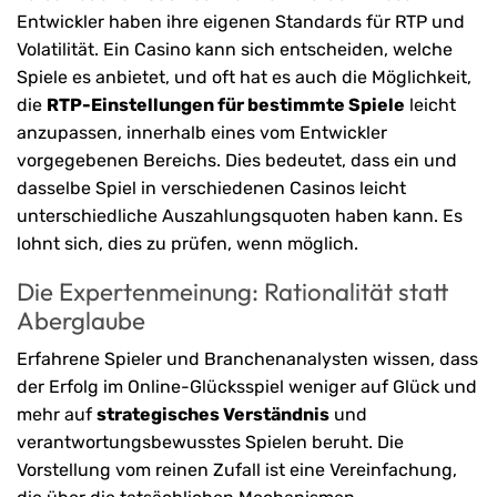
Entwickler haben ihre eigenen Standards für RTP und
Volatilität. Ein Casino kann sich entscheiden, welche
Spiele es anbietet, und oft hat es auch die Möglichkeit,
die
RTP-Einstellungen für bestimmte Spiele
leicht
anzupassen, innerhalb eines vom Entwickler
vorgegebenen Bereichs. Dies bedeutet, dass ein und
dasselbe Spiel in verschiedenen Casinos leicht
unterschiedliche Auszahlungsquoten haben kann. Es
lohnt sich, dies zu prüfen, wenn möglich.
Die Expertenmeinung: Rationalität statt
Aberglaube
Erfahrene Spieler und Branchenanalysten wissen, dass
der Erfolg im Online-Glücksspiel weniger auf Glück und
mehr auf
strategisches Verständnis
und
verantwortungsbewusstes Spielen beruht. Die
Vorstellung vom reinen Zufall ist eine Vereinfachung,