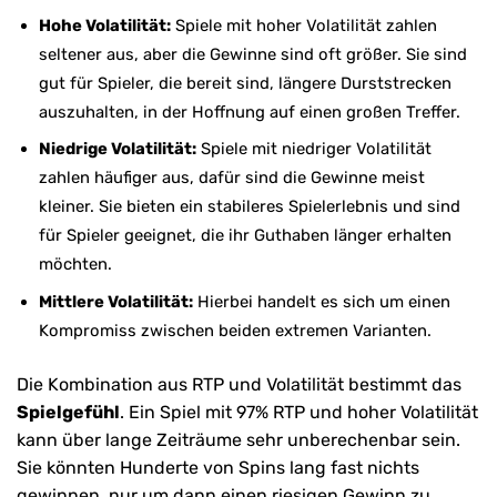
Hohe Volatilität:
Spiele mit hoher Volatilität zahlen
seltener aus, aber die Gewinne sind oft größer. Sie sind
gut für Spieler, die bereit sind, längere Durststrecken
auszuhalten, in der Hoffnung auf einen großen Treffer.
Niedrige Volatilität:
Spiele mit niedriger Volatilität
zahlen häufiger aus, dafür sind die Gewinne meist
kleiner. Sie bieten ein stabileres Spielerlebnis und sind
für Spieler geeignet, die ihr Guthaben länger erhalten
möchten.
Mittlere Volatilität:
Hierbei handelt es sich um einen
Kompromiss zwischen beiden extremen Varianten.
Die Kombination aus RTP und Volatilität bestimmt das
Spielgefühl
. Ein Spiel mit 97% RTP und hoher Volatilität
kann über lange Zeiträume sehr unberechenbar sein.
Sie könnten Hunderte von Spins lang fast nichts
gewinnen, nur um dann einen riesigen Gewinn zu