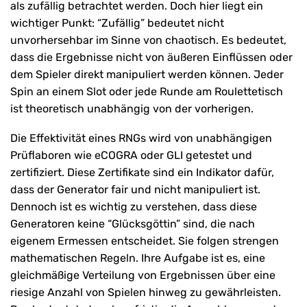
als zufällig betrachtet werden. Doch hier liegt ein
wichtiger Punkt: “Zufällig” bedeutet nicht
unvorhersehbar im Sinne von chaotisch. Es bedeutet,
dass die Ergebnisse nicht von äußeren Einflüssen oder
dem Spieler direkt manipuliert werden können. Jeder
Spin an einem Slot oder jede Runde am Roulettetisch
ist theoretisch unabhängig von der vorherigen.
Die Effektivität eines RNGs wird von unabhängigen
Prüflaboren wie eCOGRA oder GLI getestet und
zertifiziert. Diese Zertifikate sind ein Indikator dafür,
dass der Generator fair und nicht manipuliert ist.
Dennoch ist es wichtig zu verstehen, dass diese
Generatoren keine “Glücksgöttin” sind, die nach
eigenem Ermessen entscheidet. Sie folgen strengen
mathematischen Regeln. Ihre Aufgabe ist es, eine
gleichmäßige Verteilung von Ergebnissen über eine
riesige Anzahl von Spielen hinweg zu gewährleisten.