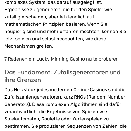
komplexes System, das darauf ausgelegt ist,
Ergebnisse zu generieren, die für den Spieler wie
zufällig erscheinen, aber letztendlich auf
mathematischen Prinzipien basieren. Wenn Sie
neugierig sind und mehr erfahren möchten, können Sie
jetzt spielen
und selbst beobachten, wie diese
Mechanismen greifen.
7 Redenen om Lucky Minning Casino nu te proberen
Das Fundament: Zufallsgeneratoren und
ihre Grenzen
Das Herzstück jedes modernen Online-Casinos sind die
Zufallszahlengeneratoren, kurz RNGs (Random Number
Generators). Diese komplexen Algorithmen sind dafür
verantwortlich, die Ergebnisse von Spielen wie
Spielautomaten, Roulette oder Kartenspielen zu
bestimmen. Sie produzieren Sequenzen von Zahlen, die