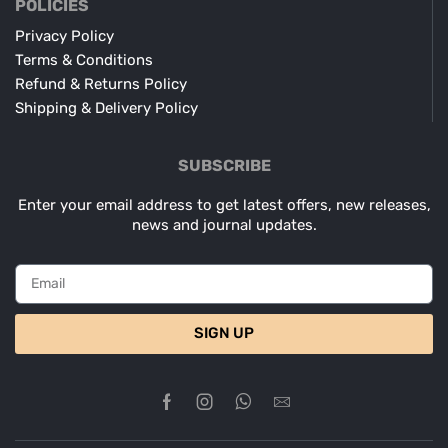
POLICIES
Privacy Policy
Terms & Conditions
Refund & Returns Policy
Shipping & Delivery Policy
SUBSCRIBE
Enter your email address to get latest offers, new releases,
news and journal updates.
SIGN UP