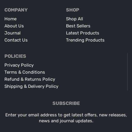
COMPANY
SHOP
Home
Shop All
About Us
Best Sellers
Journal
Latest Products
Contact Us
Trending Products
POLICIES
Privacy Policy
Terms & Conditions
Refund & Returns Policy
Shipping & Delivery Policy
SUBSCRIBE
Enter your email address to get latest offers, new releases,
news and journal updates.