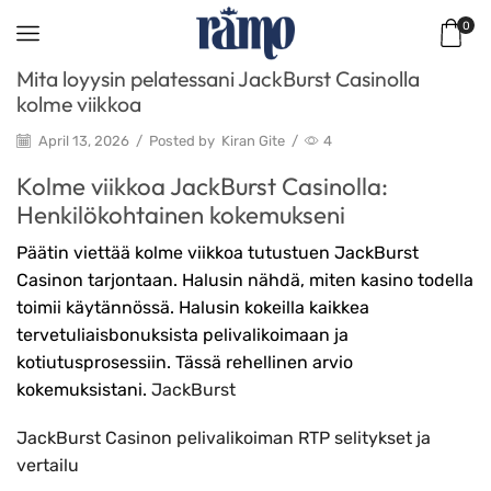
0
Mita loyysin pelatessani JackBurst Casinolla
kolme viikkoa
April 13, 2026
/
Posted by
Kiran Gite
/
4
Kolme viikkoa JackBurst Casinolla:
Henkilökohtainen kokemukseni
Päätin viettää kolme viikkoa tutustuen JackBurst
Casinon tarjontaan. Halusin nähdä, miten kasino todella
toimii käytännössä. Halusin kokeilla kaikkea
tervetuliaisbonuksista pelivalikoimaan ja
kotiutusprosessiin. Tässä rehellinen arvio
kokemuksistani.
JackBurst
JackBurst Casinon pelivalikoiman RTP selitykset ja
vertailu