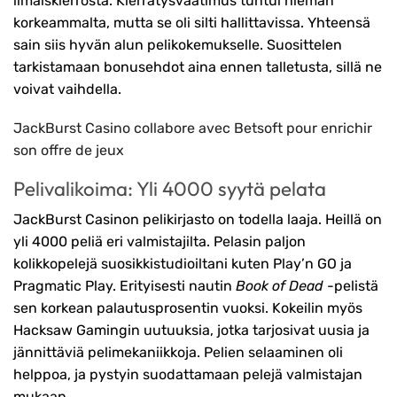
ilmaiskierrosta. Kierrätysvaatimus tuntui hieman
korkeammalta, mutta se oli silti hallittavissa. Yhteensä
sain siis hyvän alun pelikokemukselle. Suosittelen
tarkistamaan bonusehdot aina ennen talletusta, sillä ne
voivat vaihdella.
JackBurst Casino collabore avec Betsoft pour enrichir
son offre de jeux
Pelivalikoima: Yli 4000 syytä pelata
JackBurst Casinon pelikirjasto on todella laaja. Heillä on
yli 4000 peliä eri valmistajilta. Pelasin paljon
kolikkopelejä suosikkistudioiltani kuten Play’n GO ja
Pragmatic Play. Erityisesti nautin
Book of Dead
-pelistä
sen korkean palautusprosentin vuoksi. Kokeilin myös
Hacksaw Gamingin uutuuksia, jotka tarjosivat uusia ja
jännittäviä pelimekaniikkoja. Pelien selaaminen oli
helppoa, ja pystyin suodattamaan pelejä valmistajan
mukaan.