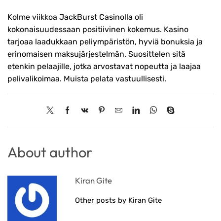
Kolme viikkoa JackBurst Casinolla oli
kokonaisuudessaan positiivinen kokemus. Kasino
tarjoaa laadukkaan peliympäristön, hyviä bonuksia ja
erinomaisen maksujärjestelmän. Suosittelen sitä
etenkin pelaajille, jotka arvostavat nopeutta ja laajaa
pelivalikoimaa. Muista pelata vastuullisesti.
About author
Kiran Gite
Other posts by Kiran Gite