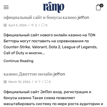
0
официальный сайт и бонусы казино jetton
April 3, 2026
/
2
/
0
Официальный сайт нового онлайн казино на TON
Бетторы могут поставить на соревнования по
Counter-Strike, Valorant, Dota 2, League of Legends,
Call of Duty и многих...
Continue Reading
казино Джеттон онлайн jetton
March 10, 2026
/
7
/
0
Официальный сайт JetTon вход, регистрация и
бонусы казино Такая схема позволяет
масштабировать систему по мере роста аудитории и