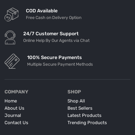
COD Available
Free Cash on Delivery Option
24/7 Customer Support
Online Help By Our Agents via Chat
100% Secure Payments
Multiple Secure Payment Methods
COMPANY
SHOP
Home
Shop All
About Us
Best Sellers
Journal
Latest Products
Contact Us
Trending Products