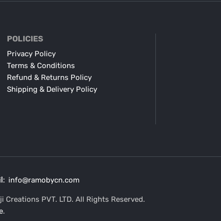
POLICIES
Privacy Policy
Terms & Conditions
Refund & Returns Policy
Shipping & Delivery Policy
l:
info@ramobycn.com
i Creations PVT. LTD. All Rights Reserved.
e
.