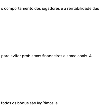
 o comportamento dos jogadores e a rentabilidade das
para evitar problemas financeiros e emocionais. A
odos os bônus são legítimos, e...