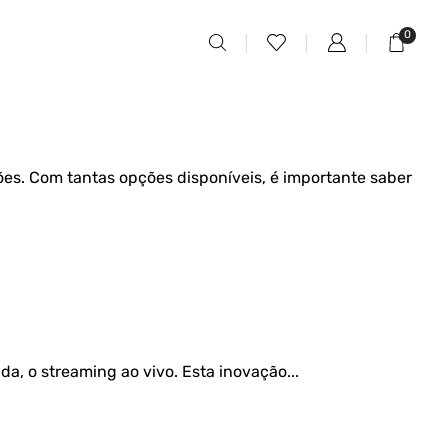
0
ões. Com tantas opções disponíveis, é importante saber
a, o streaming ao vivo. Esta inovação...