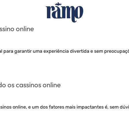
ssino online
al para garantir uma experiência divertida e sem preocupaç
 os cassinos online
inos online, e um dos fatores mais impactantes é, sem dúvid