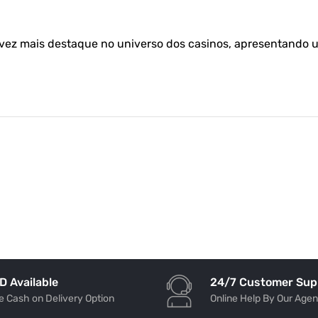
vez mais destaque no universo dos casinos, apresentando u
24/7 Customer Sup
D Available
Online Help By Our Agen
e Cash on Delivery Option