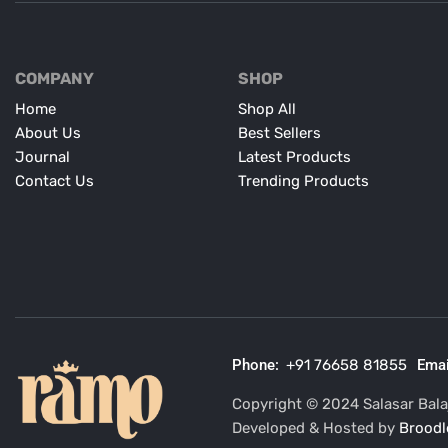
COMPANY
SHOP
Home
Shop All
About Us
Best Sellers
Journal
Latest Products
Contact Us
Trending Products
Phone:
+91 76658 81855
Emai
Copyright © 2024 Salasar Balaj
Developed & Hosted by
Broodl