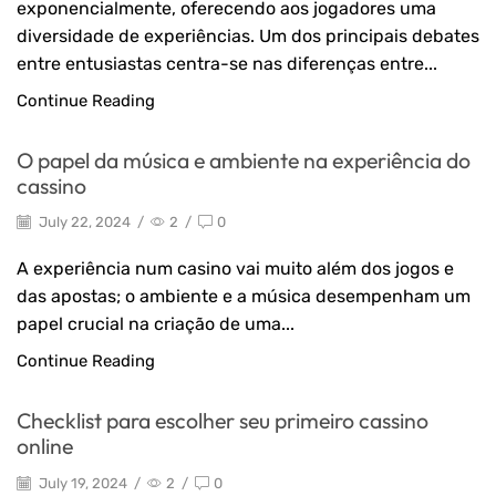
exponencialmente, oferecendo aos jogadores uma
diversidade de experiências. Um dos principais debates
entre entusiastas centra-se nas diferenças entre...
Continue Reading
O papel da música e ambiente na experiência do
cassino
July 22, 2024
/
2
/
0
A experiência num casino vai muito além dos jogos e
das apostas; o ambiente e a música desempenham um
papel crucial na criação de uma...
Continue Reading
Checklist para escolher seu primeiro cassino
online
July 19, 2024
/
2
/
0