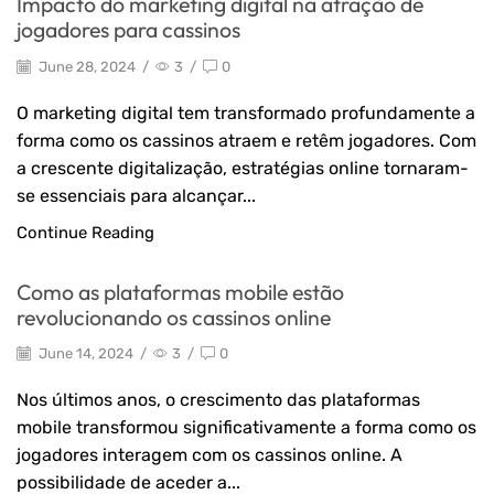
Impacto do marketing digital na atração de
jogadores para cassinos
June 28, 2024
/
3
/
0
O marketing digital tem transformado profundamente a
forma como os cassinos atraem e retêm jogadores. Com
a crescente digitalização, estratégias online tornaram-
se essenciais para alcançar...
Continue Reading
Como as plataformas mobile estão
revolucionando os cassinos online
June 14, 2024
/
3
/
0
Nos últimos anos, o crescimento das plataformas
mobile transformou significativamente a forma como os
jogadores interagem com os cassinos online. A
possibilidade de aceder a...