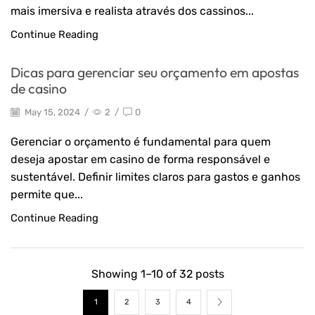
mais imersiva e realista através dos cassinos...
Continue Reading
Dicas para gerenciar seu orçamento em apostas
de casino
May 15, 2024
/
2
/
0
Gerenciar o orçamento é fundamental para quem
deseja apostar em casino de forma responsável e
sustentável. Definir limites claros para gastos e ganhos
permite que...
Continue Reading
Showing 1–10 of 32 posts
1
2
3
4