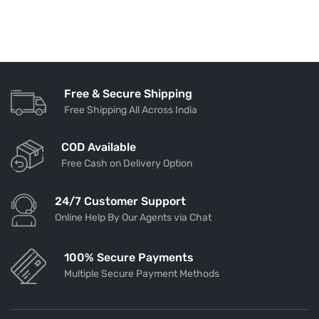
Free & Secure Shipping
Free Shipping All Across India
COD Available
Free Cash on Delivery Option
24/7 Customer Support
Online Help By Our Agents via Chat
100% Secure Payments
Multiple Secure Payment Methods