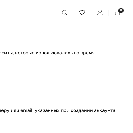
0
изиты, которые использовались во время
омеру или email, указанных при создании аккаунта.