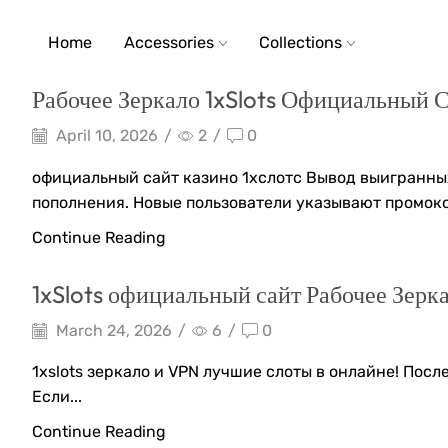
Home
Accessories
Collections
Рабочее Зеркало 1xSlots Официальный Са
April 10, 2026
/
2
/
0
официальный сайт казино 1хслотс Вывод выигранных
пополнения. Новые пользователи указывают промоко
Continue Reading
1xSlots официальный сайт Рабочее Зерка
March 24, 2026
/
6
/
0
1xslots зеркало и VPN лучшие слоты в онлайне! Посл
Если...
Continue Reading