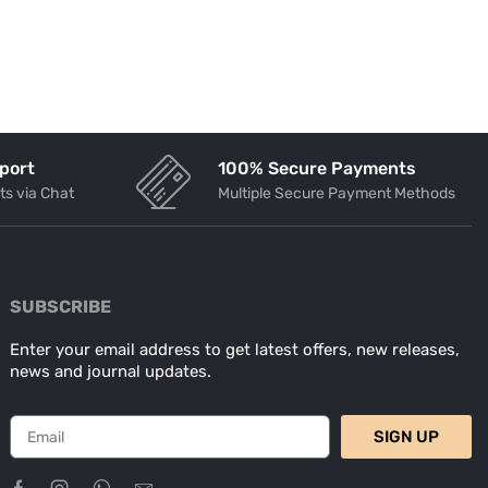
port
100% Secure Payments
ts via Chat
Multiple Secure Payment Methods
SUBSCRIBE
Enter your email address to get latest offers, new releases,
news and journal updates.
SIGN UP