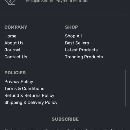
Multiple Secure Payment Methods
COMPANY
SHOP
Home
Shop All
About Us
Best Sellers
Journal
Latest Products
Contact Us
Trending Products
POLICIES
Privacy Policy
Terms & Conditions
Refund & Returns Policy
Shipping & Delivery Policy
SUBSCRIBE