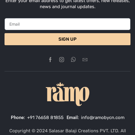
Enter your email address to get latest offers, new releases,
news and journal updates.
SIGN UP
Phone:
+91 76658 81855
Email:
info@ramobycn.com
Copyright © 2024 Salasar Balaji Creations PVT. LTD. All