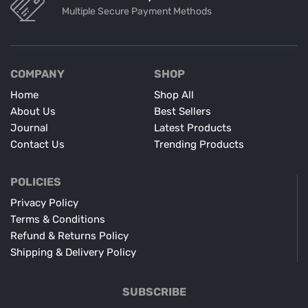
Multiple Secure Payment Methods
COMPANY
SHOP
Home
Shop All
About Us
Best Sellers
Journal
Latest Products
Contact Us
Trending Products
POLICIES
Privacy Policy
Terms & Conditions
Refund & Returns Policy
Shipping & Delivery Policy
SUBSCRIBE