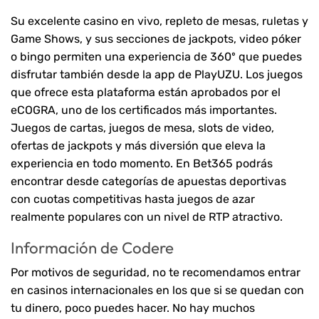
Su excelente casino en vivo, repleto de mesas, ruletas y
Game Shows, y sus secciones de jackpots, video póker
o bingo permiten una experiencia de 360º que puedes
disfrutar también desde la app de PlayUZU. Los juegos
que ofrece esta plataforma están aprobados por el
eCOGRA, uno de los certificados más importantes.
Juegos de cartas, juegos de mesa, slots de video,
ofertas de jackpots y más diversión que eleva la
experiencia en todo momento. En Bet365 podrás
encontrar desde categorías de apuestas deportivas
con cuotas competitivas hasta juegos de azar
realmente populares con un nivel de RTP atractivo.
Información de Codere
Por motivos de seguridad, no te recomendamos entrar
en casinos internacionales en los que si se quedan con
tu dinero, poco puedes hacer. No hay muchos