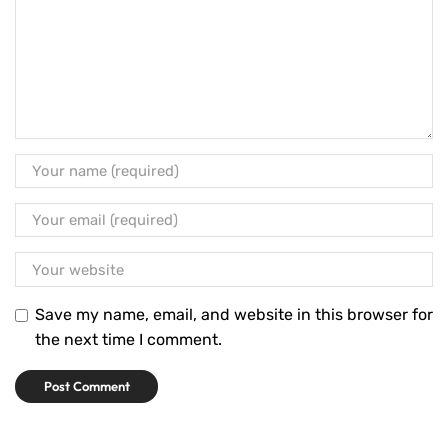
Save my name, email, and website in this browser for
the next time I comment.