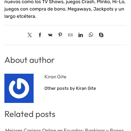
nuevos como los TV Shows, juegos Crash, Plinko, Hi-Lo,
juegos con compra de bono, Megaways, Jackpots y un
largo etcétera.
About author
Kiran Gite
Other posts by Kiran Gite
Related posts
Mejores Casinos Online en Ecuador: Rankings y Bonos